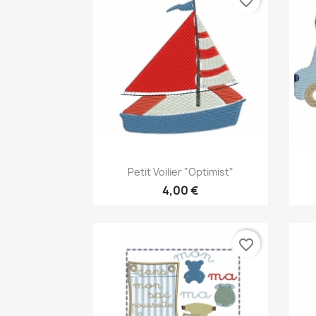
favorite_border
Aperçu rapide

Petit Voilier "Optimist"
4,00 €
favorite_border