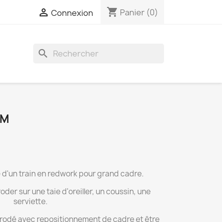
shopping_cart

Panier
(0)
Connexion
search
GM
 d'un train en redwork pour grand cadre.
der sur une taie d'oreiller, un coussin, une
serviette.
brodé avec repositionnement de cadre et être