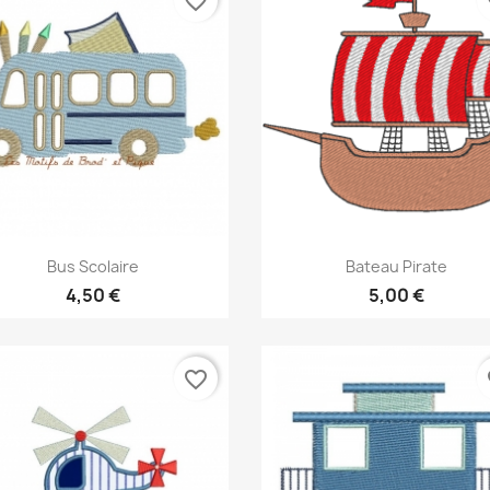
favorite_border
fa
Aperçu rapide
Aperçu rapide


Bus Scolaire
Bateau Pirate
4,50 €
5,00 €
favorite_border
fa