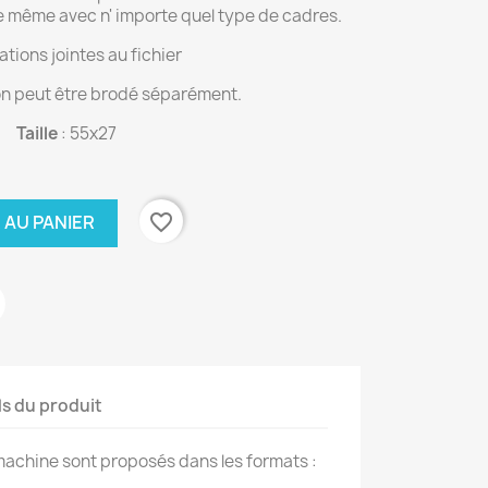
le même avec n' importe quel type de cadres.
ations jointes au fichier
 peut être brodé séparément.
Taille
: 55x27
favorite_border
 AU PANIER
ls du produit
achine sont proposés dans les formats :