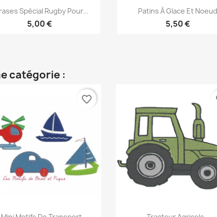
Aperçu rapide
Aperçu rapide


rases Spécial Rugby Pour...
Patins À Glace Et Noeu
5,00 €
5,50 €
e catégorie :
favorite_border
fa
Aperçu rapide
Aperçu rapide


Mini Motifs De Transport
Tracteur Agricole