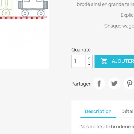
brodé ainsi en grande tail
Explic
Chaque wagon
Quantité

AJOUTER
Partager
Description
Détai
Nos motifs de
broderie
m