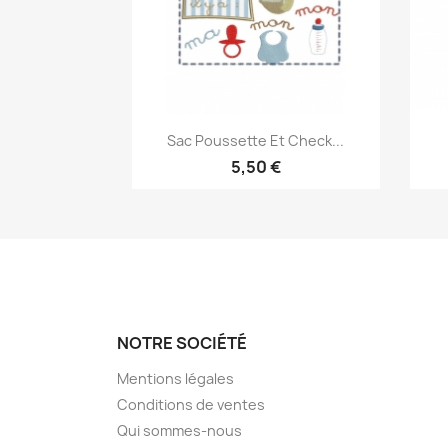
Aperçu rapide

Sac Poussette Et Check...
5,50 €
NOTRE SOCIÉTÉ
Mentions légales
Conditions de ventes
Qui sommes-nous