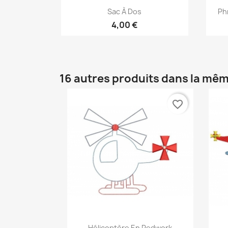
Aperçu rapide

Sac À Dos
Ph
4,00 €
16 autres produits dans la mêm
favorite_border
Aperçu rapide

Hélicoptère En Redwork