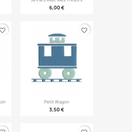
6,00 €
vorite_border
favorite_border
Aperçu rapide

pin
Petit Wagon
3,50 €