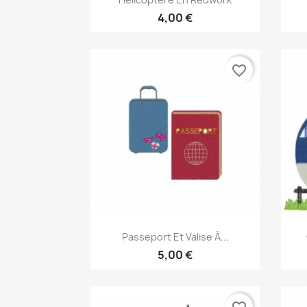
4,00 €
favorite_border
Aperçu rapide

Passeport Et Valise À...
5,00 €