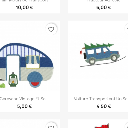
10,00 €
6,00 €
favorite_border
fa
Aperçu rapide
Aperçu rapide


Caravane Vintage Et Sa...
Voiture Transportant Un Sa
5,00 €
4,50 €