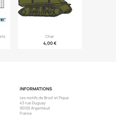
Aperçu rapide

ets
Char
4,00 €
INFORMATIONS
Les motifs de Brod' et Pique
43 rue Duguay
95100 Argenteuil
France