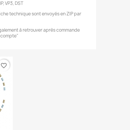
IP, VP3, DST
 fiche technique sont envoyés en ZIP par
également à retrouver après commande
n compte"
favorite_border