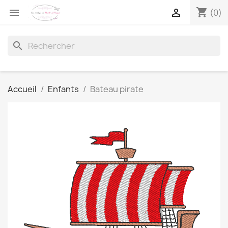
shopping_cart


(0)
search
Accueil
Enfants
Bateau pirate