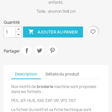
enfants.
Taille : environ 9x8 cm
Quantité

favorite_border
AJOUTER AU PANIER
Partager
Description
Détails du produit
Nos motifs de
broderie
machine sont proposés
dans les formats :
PES, JEF, HUS, XXX, EXP, VIP, VP3, DST
Le fichier du motif et sa fiche technique sont