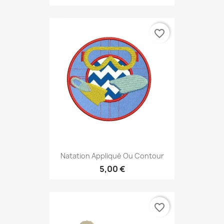
favorite_border
Natation Appliqué Ou Contour
5,00 €
favorite_border