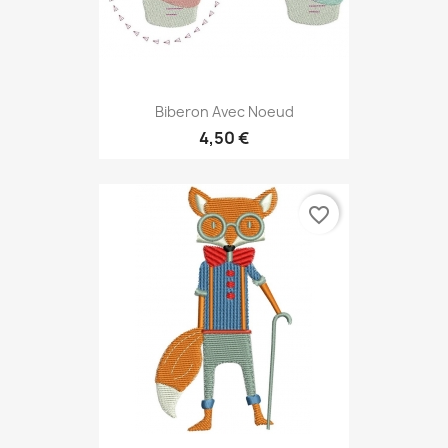
Biberon Avec Noeud
4,50 €
favorite_border