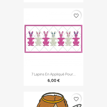
favorite_border
7 Lapins En Appliqué Pour...
6,00 €
favorite_border