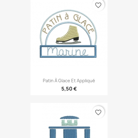
favorite_border
Patin À Glace Et Appliqué
5,50 €
favorite_border