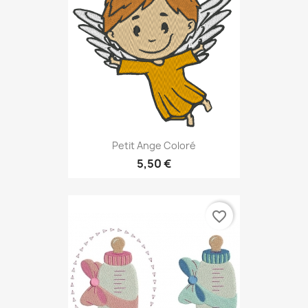
Petit Ange Coloré
5,50 €
favorite_border