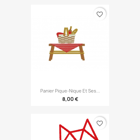
favorite_border
Panier Pique-Nique Et Ses...
8,00 €
favorite_border