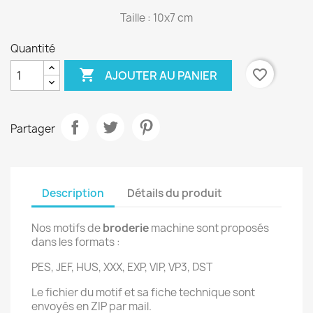
Taille : 10x7 cm
Quantité

favorite_border
AJOUTER AU PANIER
Partager
Description
Détails du produit
Nos motifs de
broderie
machine sont proposés
dans les formats :
PES, JEF, HUS, XXX, EXP, VIP, VP3, DST
Le fichier du motif et sa fiche technique sont
envoyés en ZIP par mail.