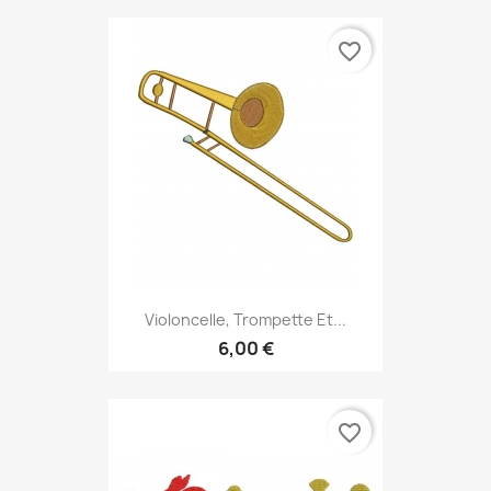
favorite_border
Violoncelle, Trompette Et...
6,00 €
favorite_border