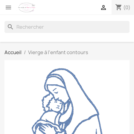
shopping_cart


(0)
search
Accueil
Vierge à l'enfant contours