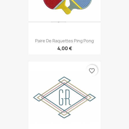
Paire De Raquettes Ping Pong
4,00 €
favorite_border