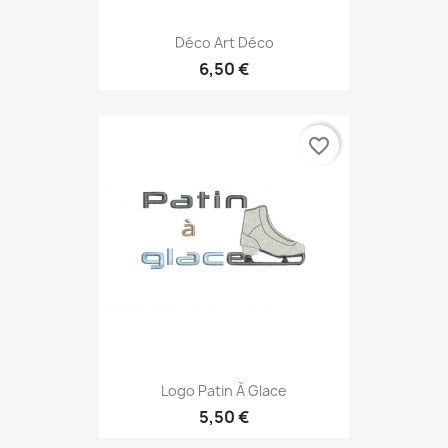
Déco Art Déco
6,50 €
favorite_border
Logo Patin À Glace
5,50 €