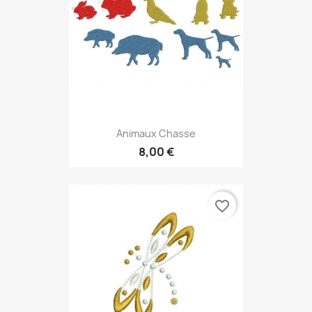
Animaux Chasse
8,00 €
favorite_border