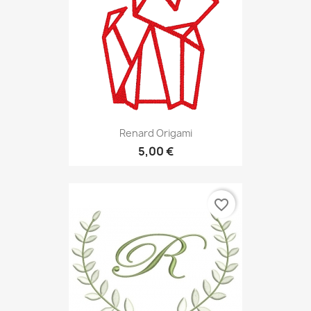
Renard Origami
5,00 €
favorite_border