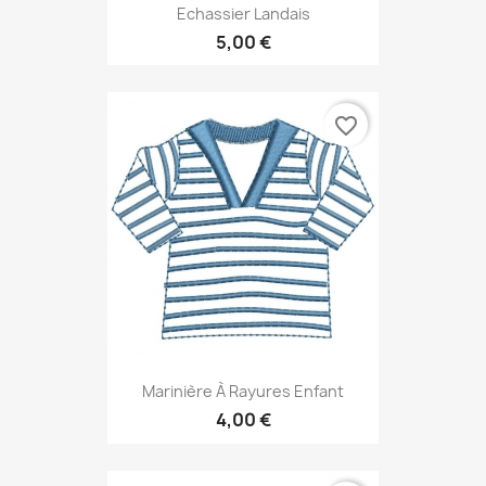
Echassier Landais
5,00 €
favorite_border
Marinière À Rayures Enfant
4,00 €