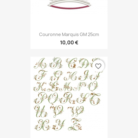
Couronne Marquis GM 25cm
10,00 €
favorite_border