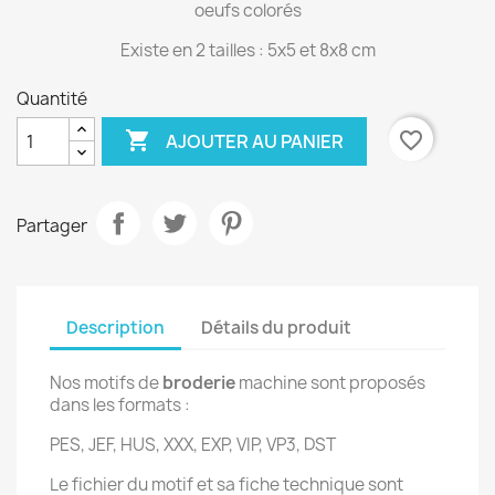
oeufs colorés
Existe en 2 tailles : 5x5 et 8x8 cm
Quantité

favorite_border
AJOUTER AU PANIER
Partager
Description
Détails du produit
Nos motifs de
broderie
machine sont proposés
dans les formats :
PES, JEF, HUS, XXX, EXP, VIP, VP3, DST
Le fichier du motif et sa fiche technique sont