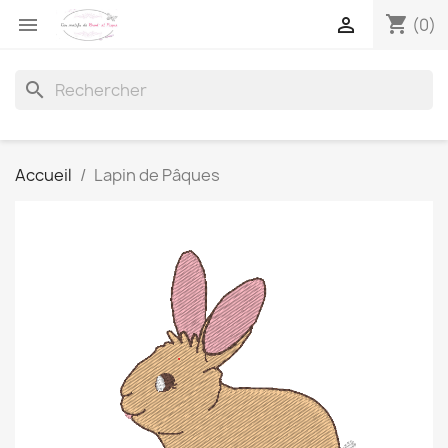
shopping_cart


(0)
search
Accueil
Lapin de Pâques