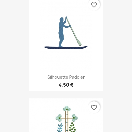
favorite_border
Silhouette Paddler
4,50 €
favorite_border