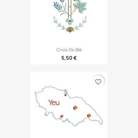
Croix De Blé
5,50 €
favorite_border