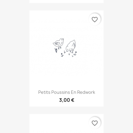
favorite_border
Petits Poussins En Redwork
3,00 €
favorite_border