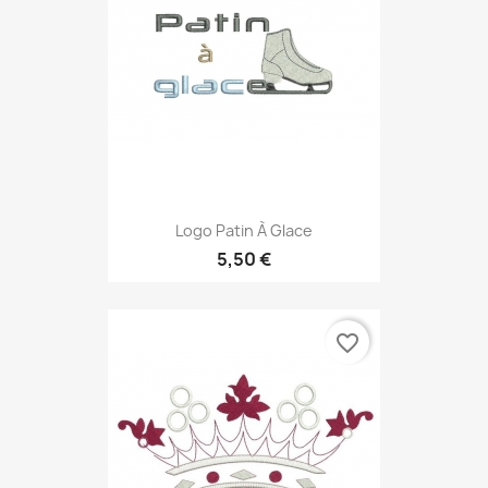
Logo Patin À Glace
5,50 €
favorite_border