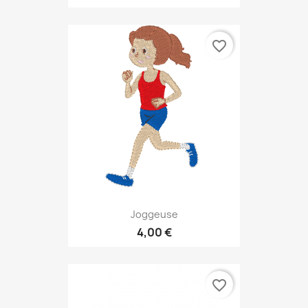
favorite_border
Joggeuse
4,00 €
favorite_border