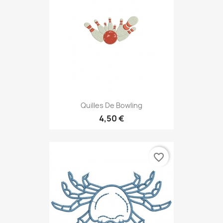
Quilles De Bowling
4,50 €
favorite_border