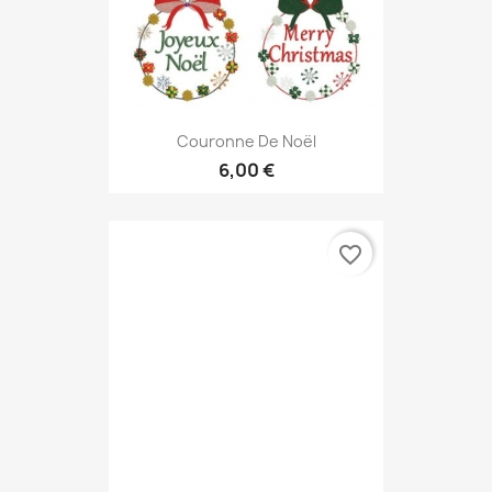
Couronne De Noël
6,00 €
favorite_border