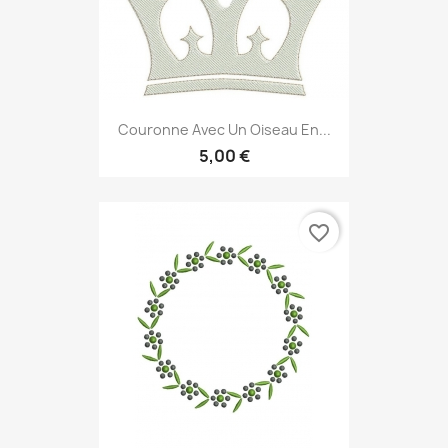
Couronne Avec Un Oiseau En...
5,00 €
favorite_border