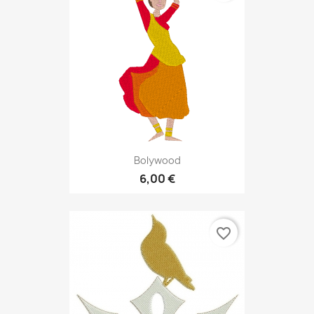
Bolywood
6,00 €
favorite_border