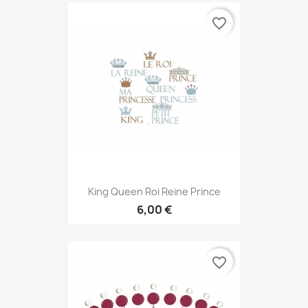
favorite_border
King Queen Roi Reine Prince
6,00 €
favorite_border