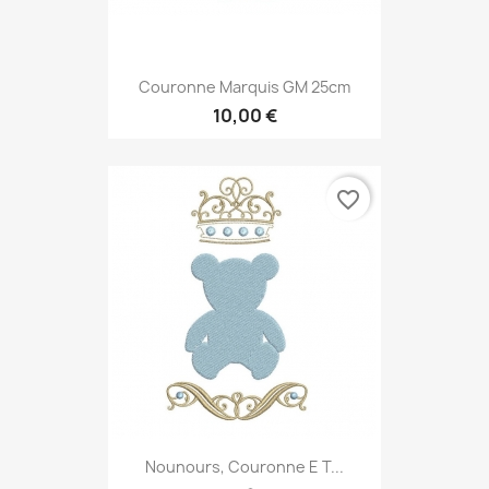
Couronne Marquis GM 25cm
10,00 €
favorite_border
Nounours, Couronne E T...