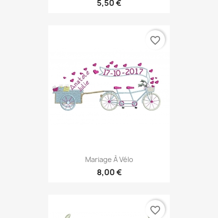
5,50 €
favorite_border
Mariage À Vélo
8,00 €
favorite_border