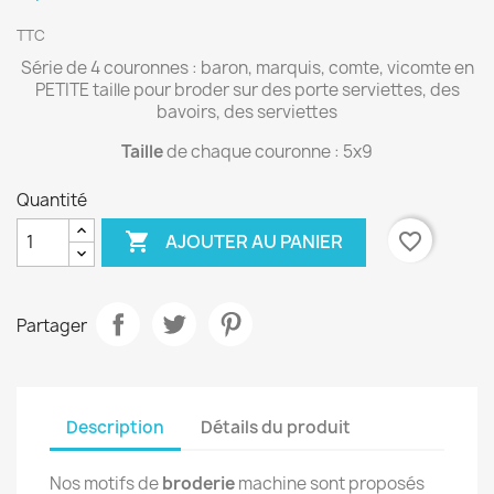
TTC
Série de 4 couronnes : baron, marquis, comte, vicomte en
PETITE taille pour broder sur des porte serviettes, des
bavoirs, des serviettes
Taille
de chaque couronne : 5x9
Quantité

favorite_border
AJOUTER AU PANIER
Partager
Description
Détails du produit
Nos motifs de
broderie
machine sont proposés