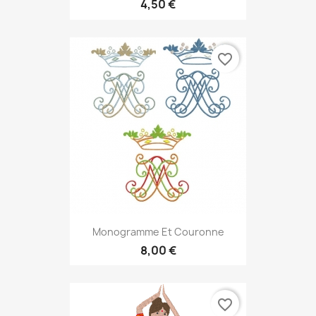
4,50 €
favorite_border
Monogramme Et Couronne
8,00 €
favorite_border