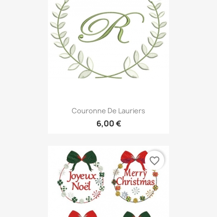
Couronne De Lauriers
6,00 €
favorite_border