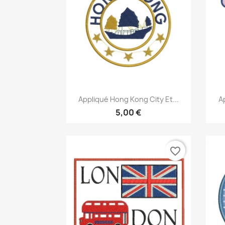
Aperçu rapide

Appliqué Hong Kong City Et...
A
5,00 €
favorite_border