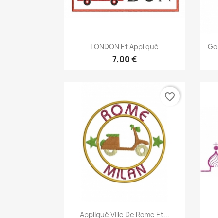
Aperçu rapide

LONDON Et Appliqué
Go
7,00 €
favorite_border
Aperçu rapide

Appliqué Ville De Rome Et...