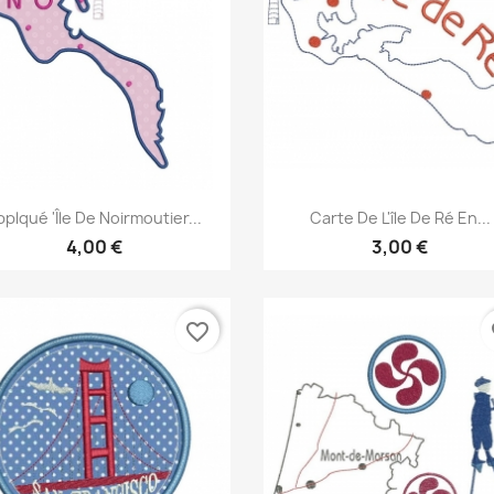
Aperçu rapide
Aperçu rapide


pplqué 'île De Noirmoutier...
Carte De L'île De Ré En...
4,00 €
3,00 €
favorite_border
fa