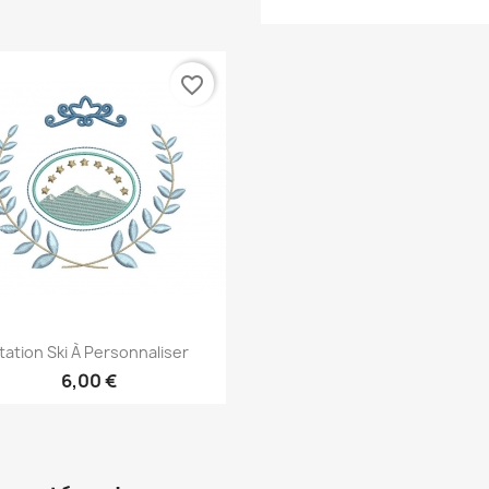
favorite_border
Aperçu rapide

tation Ski À Personnaliser
6,00 €