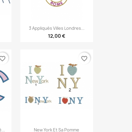
Aperçu rapide

3 Appliqués Villes Londres...
12,00 €
vorite_border
favorite_border
Aperçu rapide

...
New York Et Sa Pomme