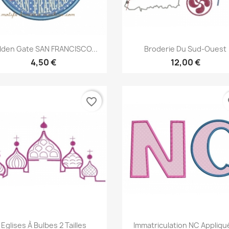
Aperçu rapide
Aperçu rapide


lden Gate SAN FRANCISCO...
Broderie Du Sud-Ouest
4,50 €
12,00 €
favorite_border
fa
Aperçu rapide
Aperçu rapide


Eglises À Bulbes 2 Tailles
Immatriculation NC Appliqué