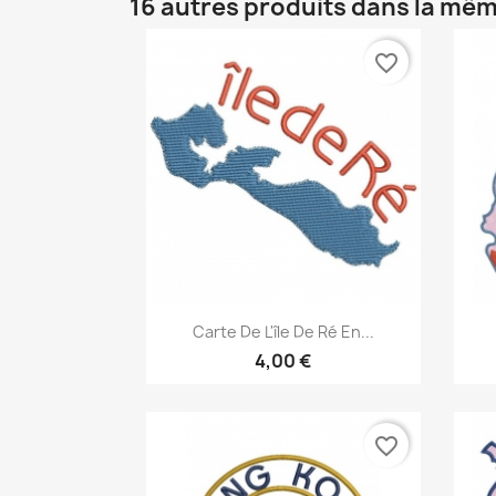
16 autres produits dans la mêm
favorite_border
Aperçu rapide

Carte De L'île De Ré En...
4,00 €
favorite_border