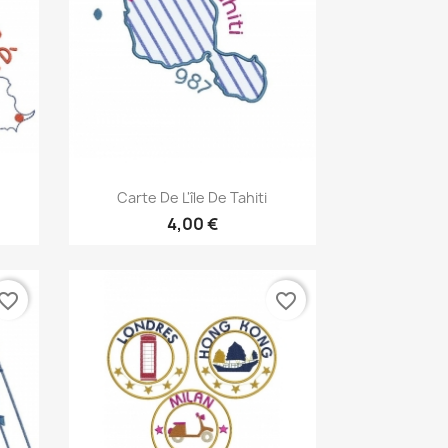
Aperçu rapide

Carte De L'île De Tahiti
4,00 €
vorite_border
favorite_border