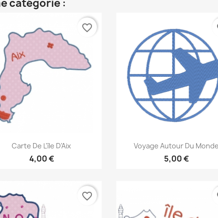
e catégorie :
favorite_border
fa
Aperçu rapide
Aperçu rapide


Carte De L'île D'Aix
Voyage Autour Du Mond
4,00 €
5,00 €
favorite_border
fa