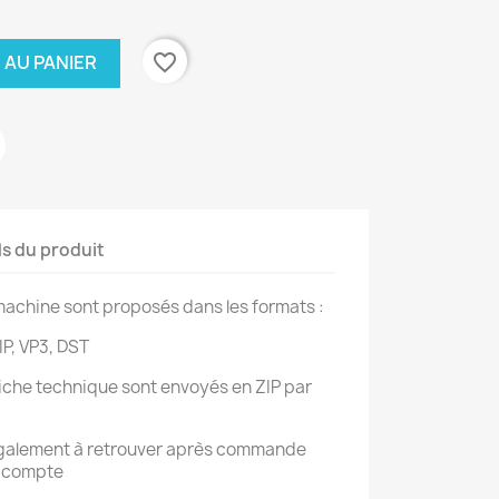
favorite_border
 AU PANIER
ls du produit
achine sont proposés dans les formats :
IP, VP3, DST
 fiche technique sont envoyés en ZIP par
également à retrouver après commande
n compte