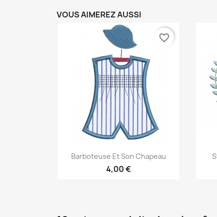
VOUS AIMEREZ AUSSI
favorite_border
Aperçu rapide

Barboteuse Et Son Chapeau
S
4,00 €