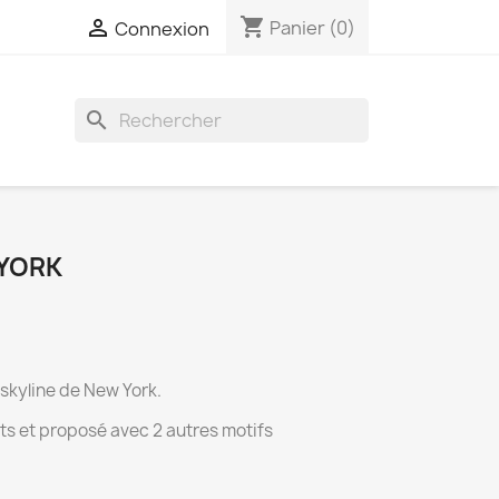
shopping_cart

Panier
(0)
Connexion
search
 YORK
 skyline de New York.
s et proposé avec 2 autres motifs