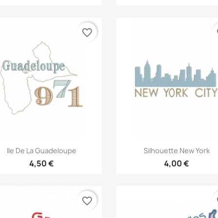
favorite_border
fa
Aperçu rapide
Aperçu rapide


Ile De La Guadeloupe
Silhouette New York
4,50 €
4,00 €
favorite_border
fa