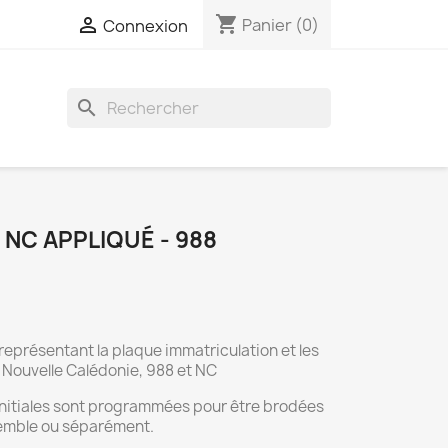
shopping_cart

Panier
(0)
Connexion
search
NC APPLIQUÉ - 988
eprésentant la plaque immatriculation et les
la Nouvelle Calédonie, 988 et NC
 initiales sont programmées pour être brodées
emble ou séparément.