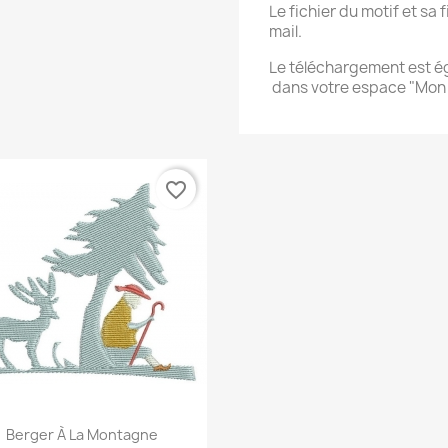
Le fichier du motif et sa
mail.
Le téléchargement est 
dans votre espace "Mo
favorite_border
Aperçu rapide

Berger À La Montagne