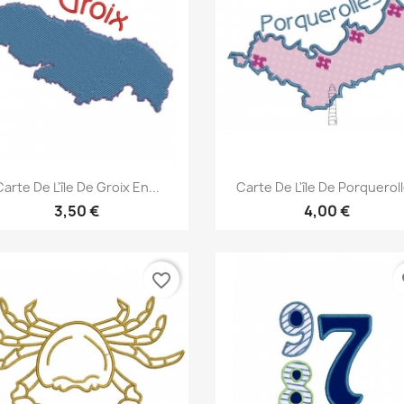
Aperçu rapide
Aperçu rapide


Carte De L'île De Groix En...
Carte De L'île De Porquerol
3,50 €
4,00 €
favorite_border
fa