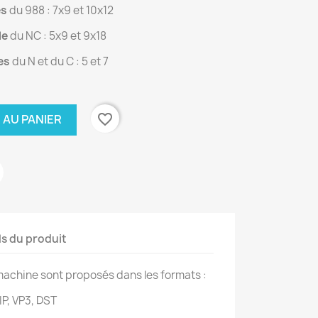
es
du 988 : 7x9 et 10x12
le
du NC : 5x9 et 9x18
les
du N et du C : 5 et 7
favorite_border
 AU PANIER
ls du produit
achine sont proposés dans les formats :
IP, VP3, DST