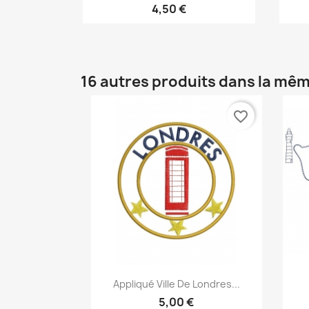
4,50 €
16 autres produits dans la mêm
favorite_border
Aperçu rapide

Appliqué Ville De Londres...
5,00 €