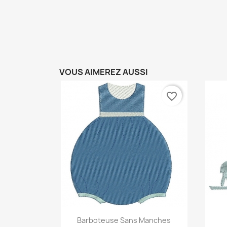
VOUS AIMEREZ AUSSI
favorite_border
Aperçu rapide

Barboteuse Sans Manches