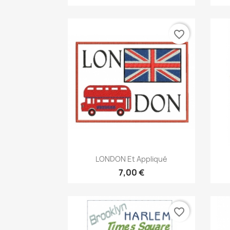
favorite_border
Aperçu rapide

LONDON Et Appliqué
7,00 €
favorite_border