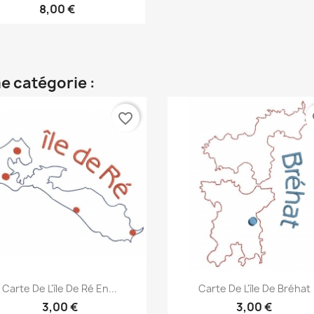
8,00 €
e catégorie :
favorite_border
fa
Aperçu rapide
Aperçu rapide


Carte De L'île De Ré En...
Carte De L'île De Bréhat
3,00 €
3,00 €