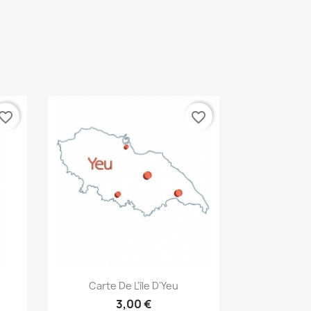
vorite_border
favorite_border
Aperçu rapide

Carte De L'île D'Yeu
3,00 €