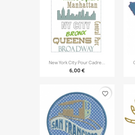
Aperçu rapide

New York City Pour Cadre...
6,00 €
favorite_border