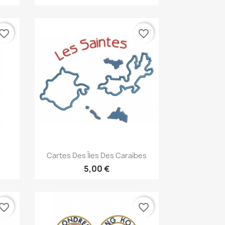
vorite_border
favorite_border
Aperçu rapide

Cartes Des Îles Des Caraïbes
5,00 €
vorite_border
favorite_border