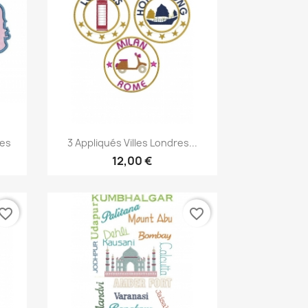
Aperçu rapide

les
3 Appliqués Villes Londres...
12,00 €
vorite_border
favorite_border