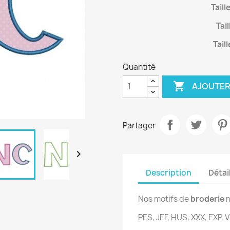
Taill
Tail
Tail
Quantité

AJOUTER
Partager

Description
Détai
Nos motifs de
broderie
m
PES, JEF, HUS, XXX, EXP, V