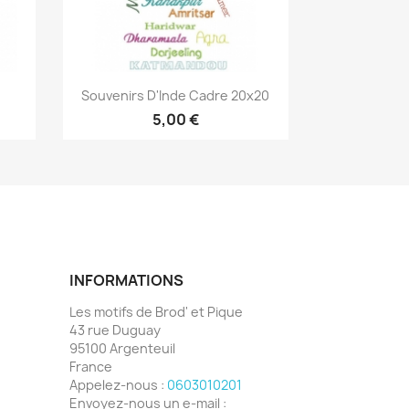
Aperçu rapide

Souvenirs D'Inde Cadre 20x20
5,00 €
INFORMATIONS
Les motifs de Brod' et Pique
43 rue Duguay
95100 Argenteuil
France
Appelez-nous :
0603010201
Envoyez-nous un e-mail :