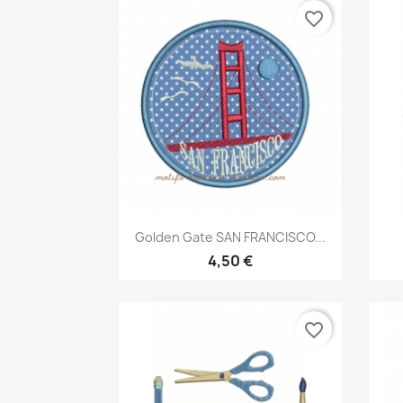
favorite_border
Aperçu rapide

Golden Gate SAN FRANCISCO...
4,50 €
favorite_border