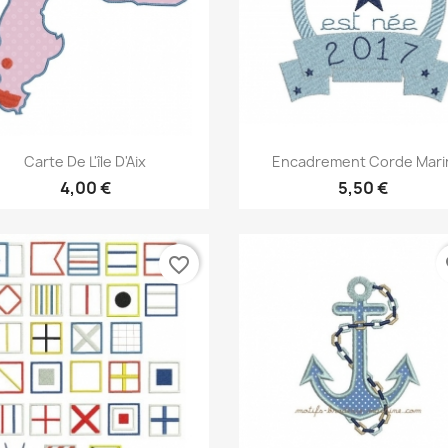
Aperçu rapide
Aperçu rapide


Carte De L'île D'Aix
Encadrement Corde Mari
4,00 €
5,50 €
favorite_border
fa