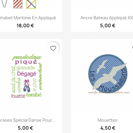
Aperçu rapide
Aperçu rapide


phabet Maritime En Appliqué
Ancre Bateau Appliqué XX
18,00 €
5,00 €
favorite_border
fa
Aperçu rapide
Aperçu rapide


rases Spécial Danse Pour...
Mouettes
5,00 €
4,50 €