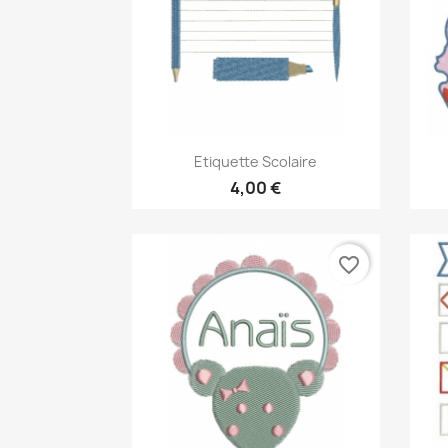
Aperçu rapide

Etiquette Scolaire
4,00 €
favorite_border