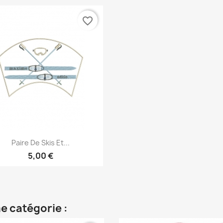
favorite_border
Aperçu rapide

Paire De Skis Et...
5,00 €
e catégorie :