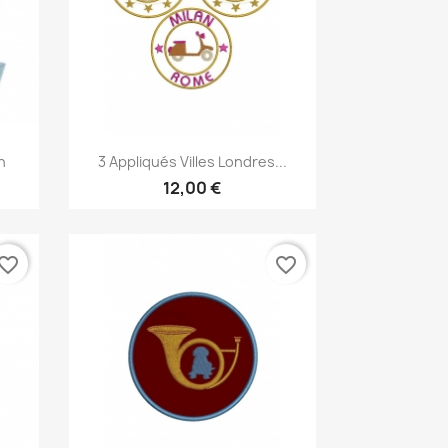
Aperçu rapide

n
3 Appliqués Villes Londres...
12,00 €
vorite_border
favorite_border