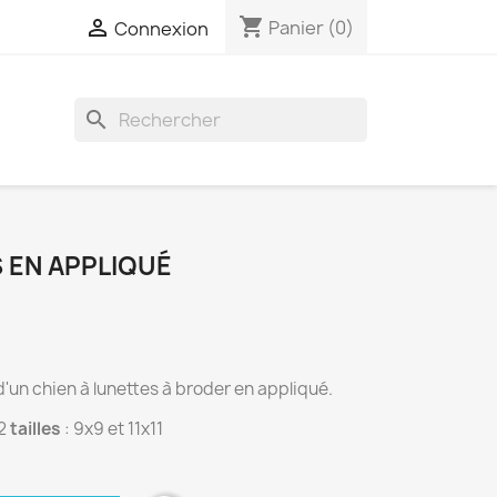
shopping_cart

Panier
(0)
Connexion
search
 EN APPLIQUÉ
'un chien à lunettes à broder en appliqué.
2
tailles
: 9x9 et 11x11