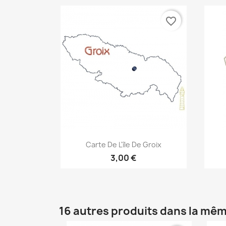
favorite_border
Aperçu rapide

Carte De L'île De Groix
3,00 €
16 autres produits dans la mêm