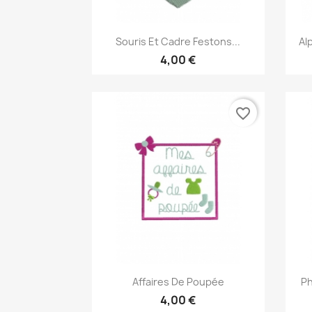
Aperçu rapide

Souris Et Cadre Festons...
Al
4,00 €
favorite_border
Aperçu rapide

Affaires De Poupée
Ph
4,00 €