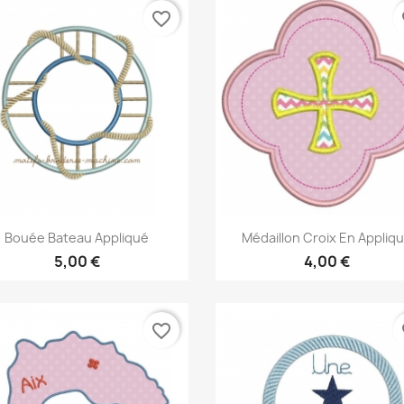
favorite_border
fa
Aperçu rapide
Aperçu rapide


Bouée Bateau Appliqué
Médaillon Croix En Appliq
5,00 €
4,00 €
favorite_border
fa