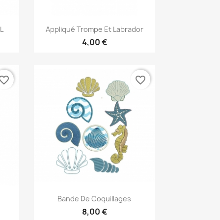
Aperçu rapide

L
Appliqué Trompe Et Labrador
4,00 €
vorite_border
favorite_border
Aperçu rapide

Bande De Coquillages
8,00 €