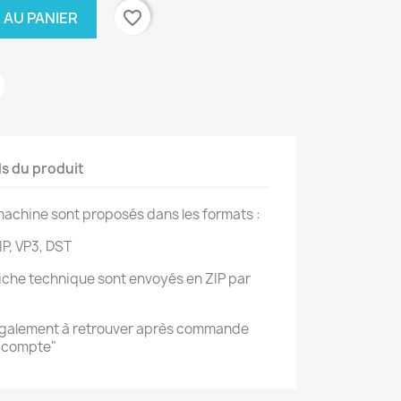
favorite_border
 AU PANIER
ls du produit
achine sont proposés dans les formats :
IP, VP3, DST
 fiche technique sont envoyés en ZIP par
également à retrouver après commande
n compte"