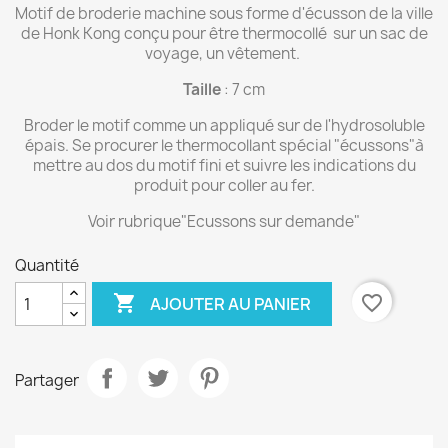
Motif de broderie machine sous forme d'écusson de la ville
de Honk Kong conçu pour être thermocollé sur un sac de
voyage, un vêtement.
Taille
: 7 cm
Broder le motif comme un appliqué sur de l'hydrosoluble
épais. Se procurer le thermocollant spécial "écussons"à
mettre au dos du motif fini et suivre les indications du
produit pour coller au fer.
Voir rubrique"Ecussons sur demande"
Quantité

favorite_border
AJOUTER AU PANIER
Partager