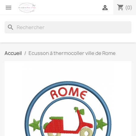
shopping_cart


(0)
search
Accueil
Ecusson à thermocoller ville de Rome