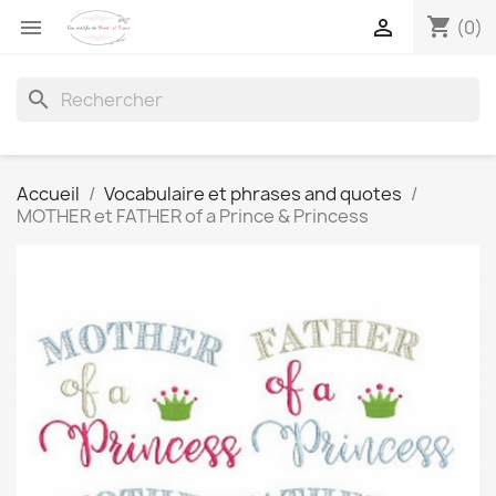
shopping_cart


(0)
search
Accueil
Vocabulaire et phrases and quotes
MOTHER et FATHER of a Prince & Princess