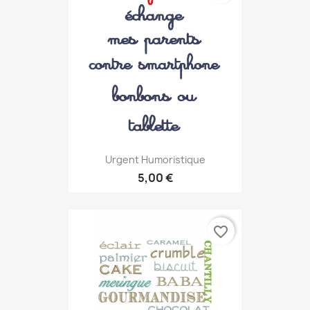
Urgent Humoristique
5,00 €
favorite_border