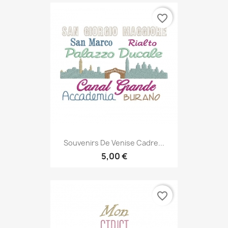
favorite_border
Souvenirs De Venise Cadre...
5,00 €
favorite_border