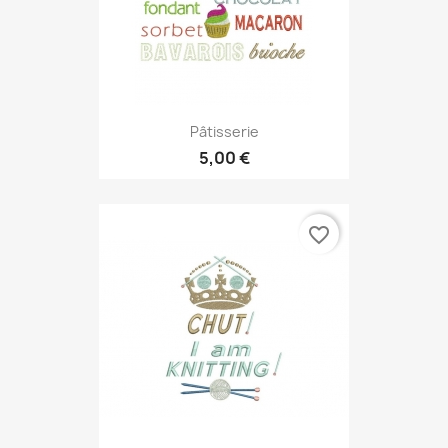
Pâtisserie
5,00 €
favorite_border