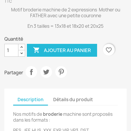
TTC
Motif broderie machine de 2 expressions Mother ou
FATHER avec une petite couronne
En 3 tailles = 13x18 et 18x20 et 20x25
Quantité

favorite_border
AJOUTER AU PANIER
Partager
Description
Détails du produit
Nos motifs de
broderie
machine sont proposés
dans les formats :
PES, JEF, HUS, XXX, EXP, VIP, VP3, DST