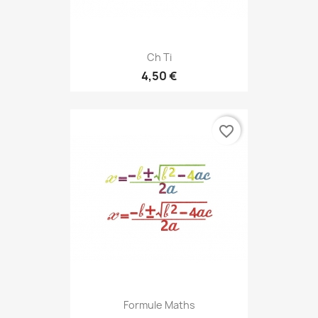
Ch Ti
4,50 €
favorite_border
Formule Maths