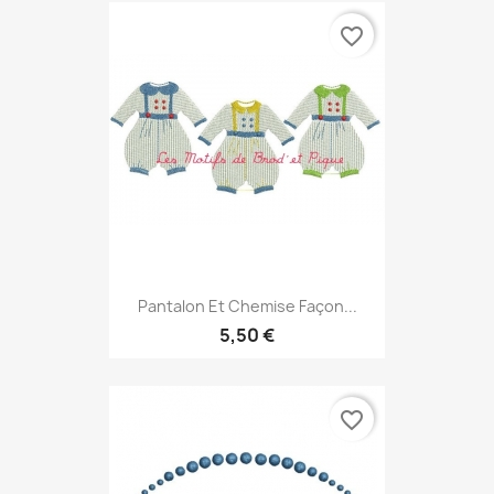
favorite_border
Pantalon Et Chemise Façon...
5,50 €
favorite_border