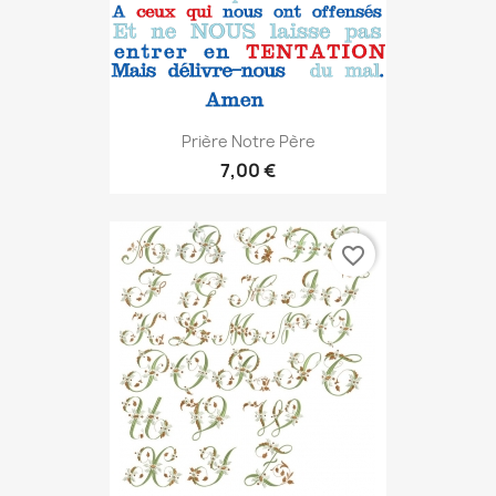
Prière Notre Père
7,00 €
favorite_border