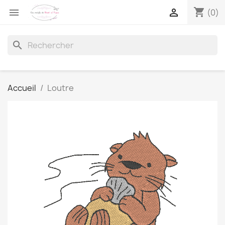
shopping_cart


(0)
search
Accueil
Loutre