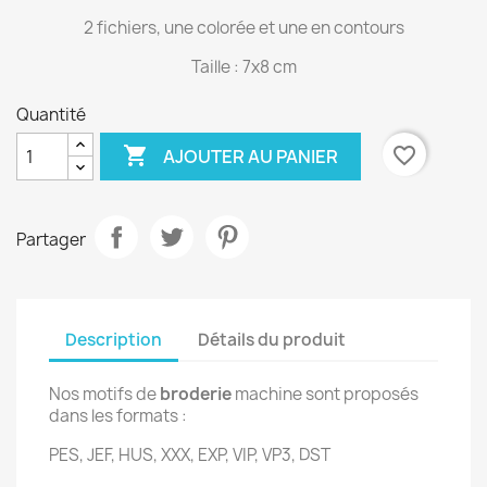
2 fichiers, une colorée et une en contours
Taille : 7x8 cm
Quantité

favorite_border
AJOUTER AU PANIER
Partager
Description
Détails du produit
Nos motifs de
broderie
machine sont proposés
dans les formats :
PES, JEF, HUS, XXX, EXP, VIP, VP3, DST