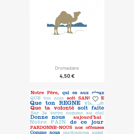
Dromadaire
4,50 €
favorite_border