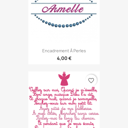
Encadrement À Perles
4,00 €
favorite_border