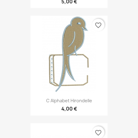
5,00 €
favorite_border
C Alphabet Hirondelle
4,00 €
favorite_border