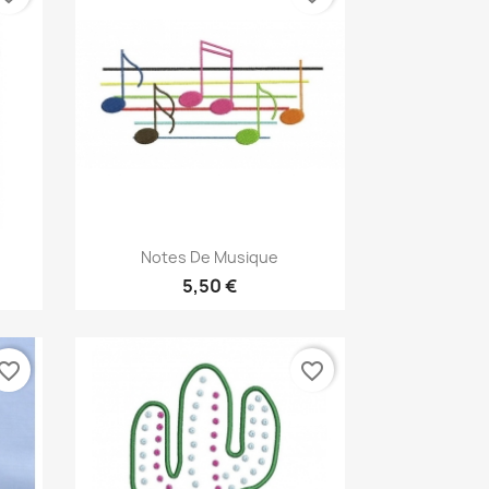
Aperçu rapide

Notes De Musique
5,50 €
vorite_border
favorite_border