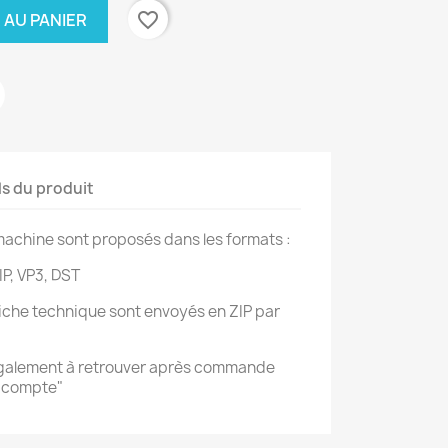
favorite_border
 AU PANIER
ls du produit
achine sont proposés dans les formats :
IP, VP3, DST
 fiche technique sont envoyés en ZIP par
également à retrouver après commande
n compte"