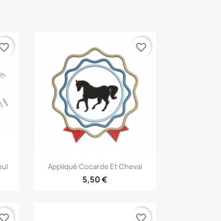
vorite_border
favorite_border
Aperçu rapide

eul
Appliqué Cocarde Et Cheval
5,50 €
vorite_border
favorite_border