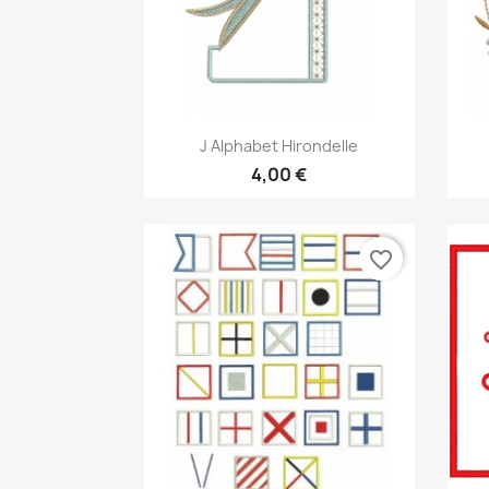
Aperçu rapide

J Alphabet Hirondelle
4,00 €
favorite_border