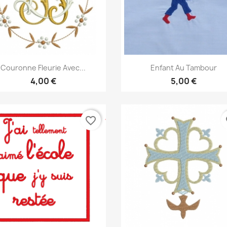
Aperçu rapide
Aperçu rapide


Couronne Fleurie Avec...
Enfant Au Tambour
4,00 €
5,00 €
favorite_border
fa