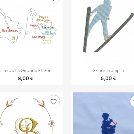
Aperçu rapide
Aperçu rapide


rte De La Gironde Et Ses...
Skieur Tremplin
8,00 €
5,00 €
favorite_border
fa