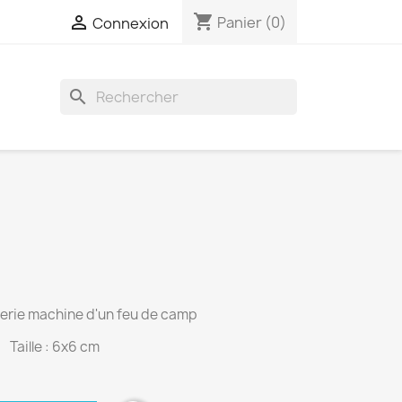
shopping_cart

Panier
(0)
Connexion
search
derie machine d'un feu de camp
Taille : 6x6 cm