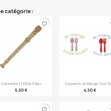
e catégorie :
favorite_border
fa
Aperçu rapide
Aperçu rapide


Clarinette Et Flûte À Bec
Couverts Je Mange Tout S
5,50 €
4,50 €
favorite_border
fa