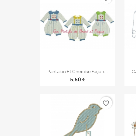
Aperçu rapide

Pantalon Et Chemise Façon...
Ca
5,50 €
favorite_border