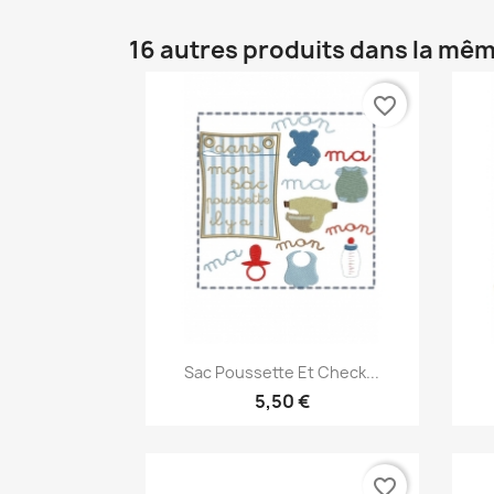
16 autres produits dans la mêm
favorite_border
Aperçu rapide

Sac Poussette Et Check...
5,50 €
favorite_border