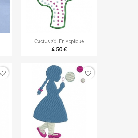
Aperçu rapide

Cactus XXL En Appliqué
4,50 €
vorite_border
favorite_border