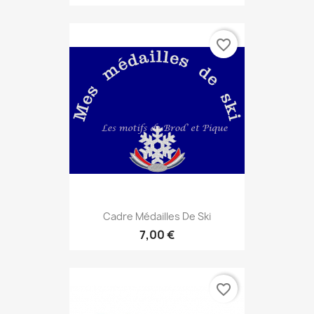
favorite_border
Cadre Médailles De Ski
7,00 €
favorite_border