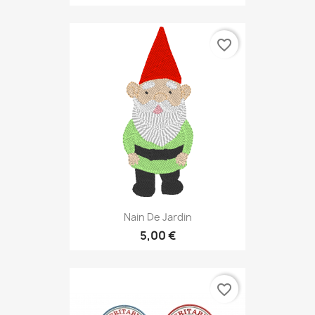
favorite_border
Nain De Jardin
5,00 €
favorite_border