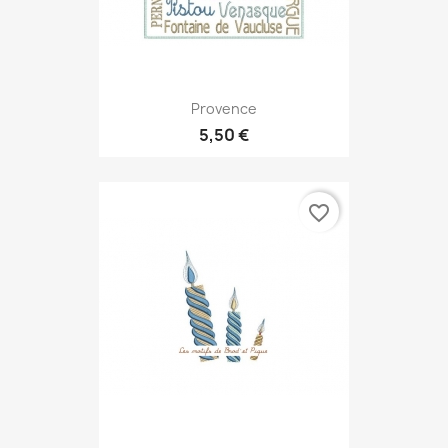
Provence
5,50 €
favorite_border