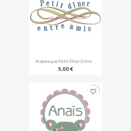
Arabesque Petit Dîner Entre...
5,00 €
favorite_border