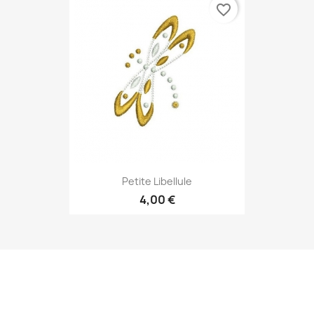
favorite_border
Petite Libellule
4,00 €