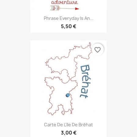
Phrase Everyday Is An...
5,50 €
favorite_border
Carte De L'île De Bréhat
3,00 €