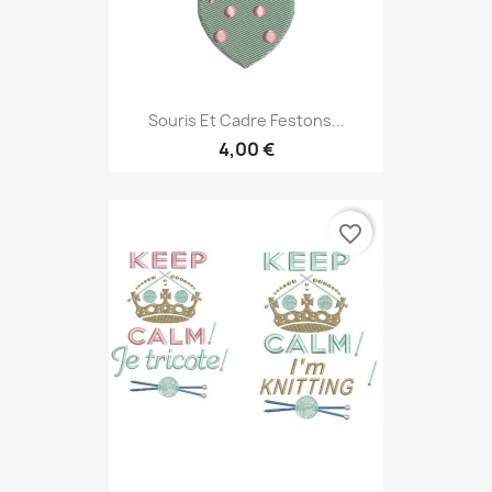
Souris Et Cadre Festons...
4,00 €
favorite_border