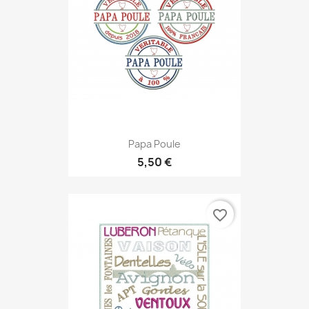
Papa Poule
5,50 €
favorite_border