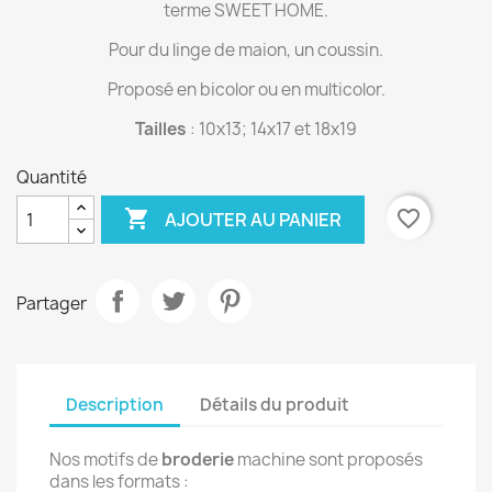
terme SWEET HOME.
Pour du linge de maion, un coussin.
Proposé en bicolor ou en multicolor.
Tailles
: 10x13; 14x17 et 18x19
Quantité

favorite_border
AJOUTER AU PANIER
Partager
Description
Détails du produit
Nos motifs de
broderie
machine sont proposés
dans les formats :