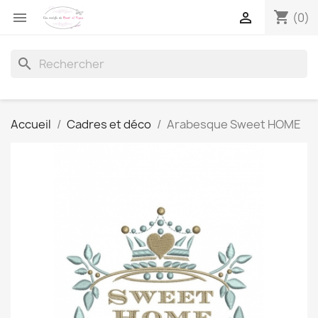
shopping_cart


(0)
search
Accueil
Cadres et déco
Arabesque Sweet HOME