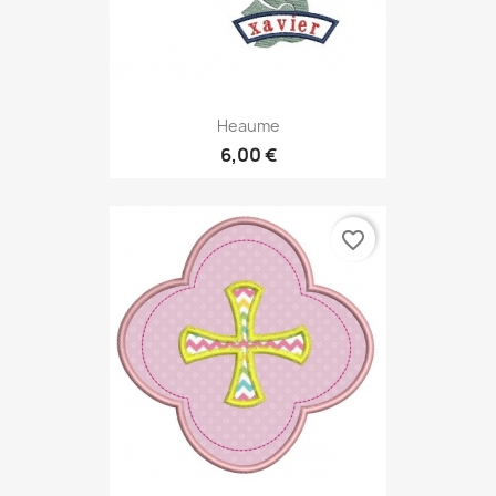
Heaume
6,00 €
favorite_border