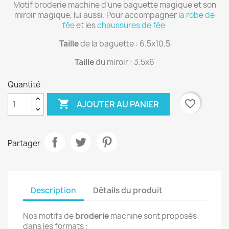
Motif broderie machine d'une baguette magique et son
miroir magique, lui aussi. Pour accompagner
la robe de
fée
et les
chaussures de fée
Taille
de la baguette : 6.5x10.5
Taille
du miroir : 3.5x6
Quantité

favorite_border
AJOUTER AU PANIER
Partager
Description
Détails du produit
Nos motifs de
broderie
machine sont proposés
dans les formats :