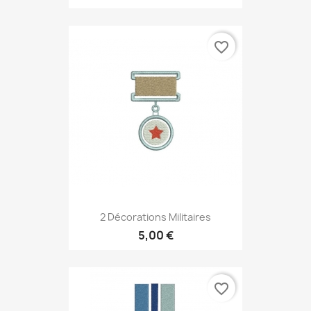
favorite_border
2 Décorations Militaires
5,00 €
favorite_border