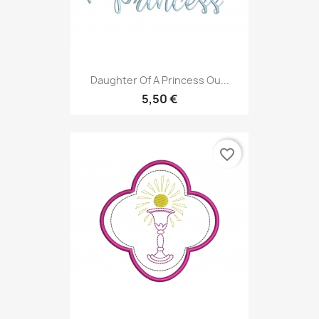
Daughter Of A Princess Ou...
5,50 €
favorite_border