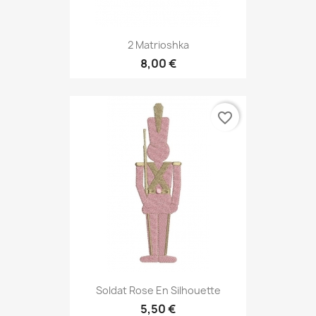
2 Matrioshka
8,00 €
favorite_border
Soldat Rose En Silhouette
5,50 €