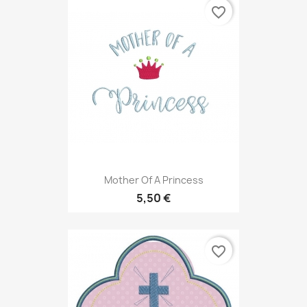
favorite_border
Mother Of A Princess
5,50 €
favorite_border