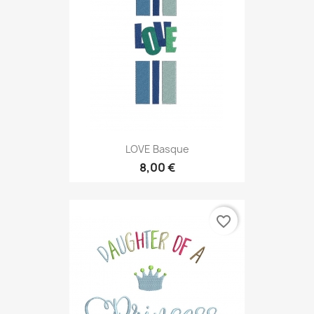
LOVE Basque
8,00 €
favorite_border