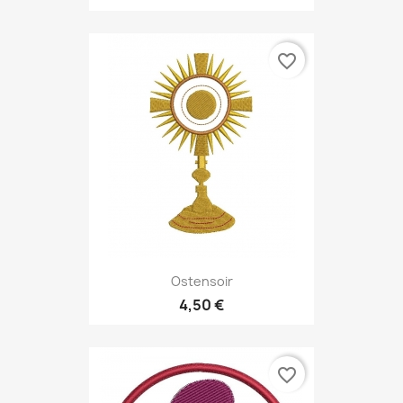
favorite_border
Ostensoir
4,50 €
favorite_border