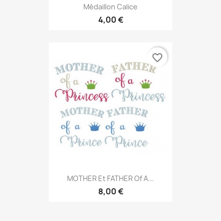
Médaillon Calice
4,00 €
favorite_border
MOTHER Et FATHER Of A...
8,00 €