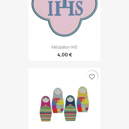
Médaillon IHS
4,00 €
favorite_border