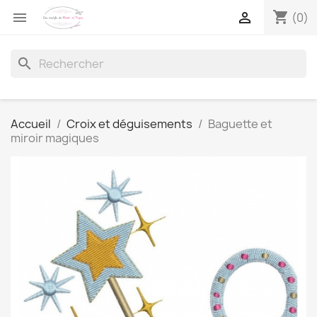
shopping_cart


(0)
search
Accueil
Croix et déguisements
Baguette et
miroir magiques