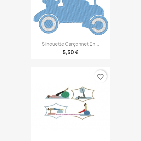
Silhouette Garçonnet En...
5,50 €
favorite_border