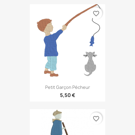
favorite_border
Petit Garçon Pécheur
5,50 €
favorite_border