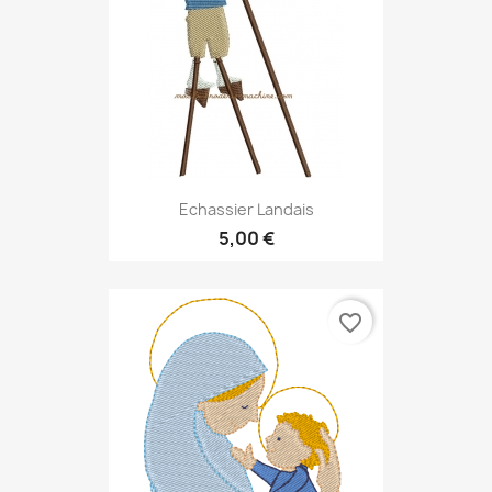
Echassier Landais
5,00 €
favorite_border