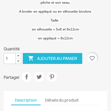
pêche et son seau.
A broder en appliqué ou en silhouette bicolore.
Taille :
en silhouette = 5x8 et 8x12cm
en appliqué = 8x12cm
Quantité

favorite_border
AJOUTER AU PANIER
Partager
Description
Détails du produit