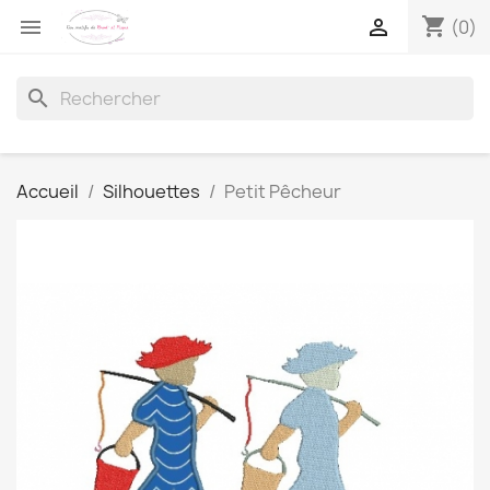
shopping_cart


(0)
search
Accueil
Silhouettes
Petit Pêcheur