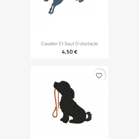
Cavalier Et Saut D'obstacle
4,50 €
favorite_border