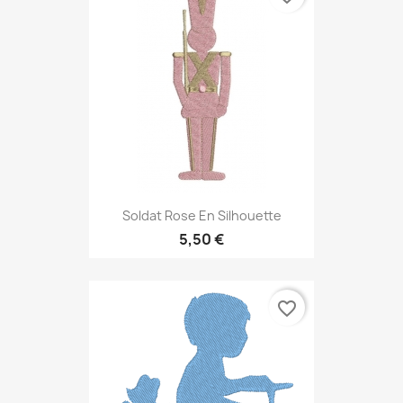
Soldat Rose En Silhouette
5,50 €
favorite_border