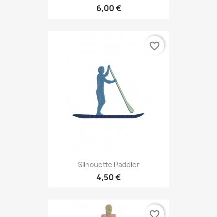
6,00 €
favorite_border
Silhouette Paddler
4,50 €
favorite_border