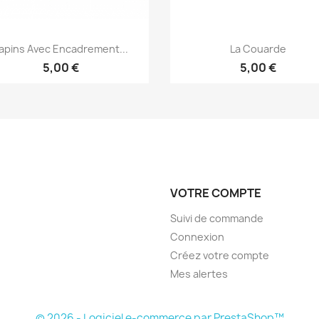
Aperçu rapide
Aperçu rapide


apins Avec Encadrement...
La Couarde
5,00 €
5,00 €
VOTRE COMPTE
Suivi de commande
Connexion
Créez votre compte
Mes alertes
© 2026 - Logiciel e-commerce par PrestaShop™