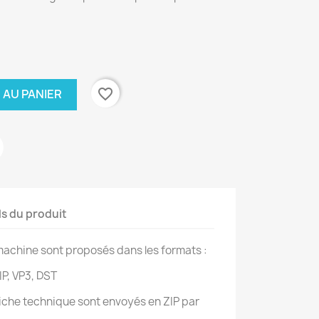
favorite_border
 AU PANIER
ls du produit
achine sont proposés dans les formats :
IP, VP3, DST
 fiche technique sont envoyés en ZIP par