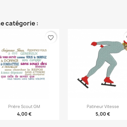
e catégorie :
favorite_border
fa
Aperçu rapide
Aperçu rapide


Prière Scout GM
Patineur Vitesse
4,00 €
5,00 €