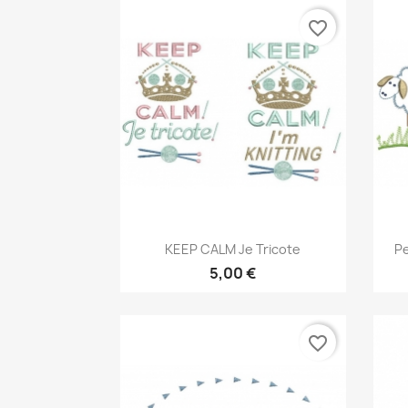
favorite_border
Aperçu rapide

KEEP CALM Je Tricote
Pe
5,00 €
favorite_border