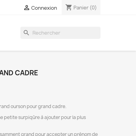
shopping_cart

Panier
(0)
Connexion
search
AND CADRE
grand ourson pour grand cadre.
 petite surpiqûre à ajouter pour la plus
uffisamment grand pour accepter un prénom de