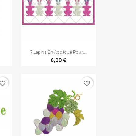
Aperçu rapide

7 Lapins En Appliqué Pour...
6,00 €
vorite_border
favorite_border