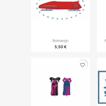
Aperçu rapide

Bobsleigh
5,50 €
favorite_border