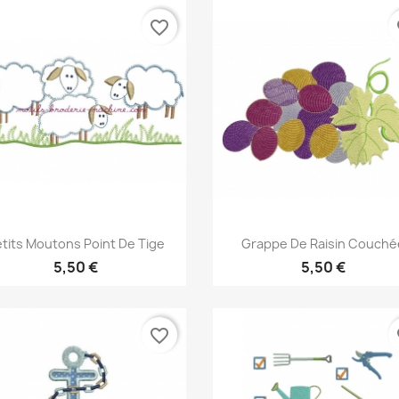
favorite_border
fa
Aperçu rapide
Aperçu rapide


tits Moutons Point De Tige
Grappe De Raisin Couché
5,50 €
5,50 €
favorite_border
fa