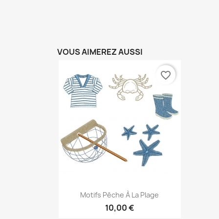
VOUS AIMEREZ AUSSI
favorite_border
Aperçu rapide

Motifs Pêche À La Plage
10,00 €