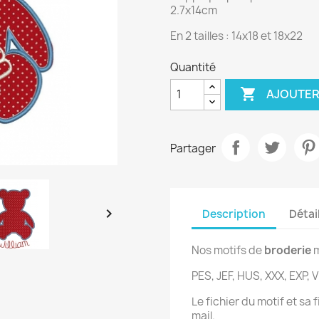
2.7x14cm
En 2 tailles : 14x18 et 18x22
Quantité

AJOUTER
Partager

Description
Détai
Nos motifs de
broderie
m
PES, JEF, HUS, XXX, EXP, V
Le fichier du motif et sa
mail.