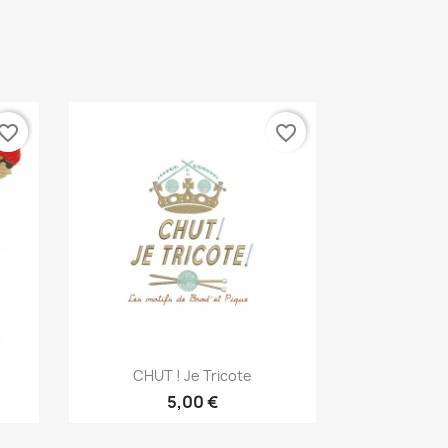
vorite_border
favorite_border
Aperçu rapide

CHUT ! Je Tricote
5,00 €