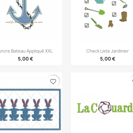
Aperçu rapide
Aperçu rapide


Ancre Bateau Appliqué XXL
Check Liste Jardinier
5,00 €
5,00 €
favorite_border
fa