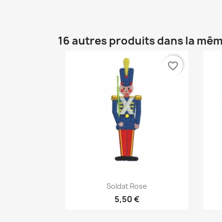
16 autres produits dans la mêm
favorite_border
Aperçu rapide

Soldat Rose
5,50 €