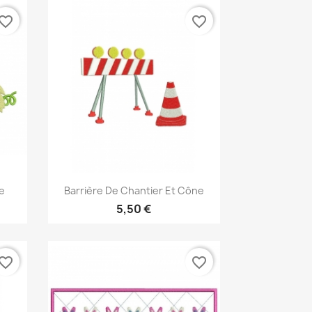
vorite_border
favorite_border
Aperçu rapide

e
Barrière De Chantier Et Cône
5,50 €
vorite_border
favorite_border