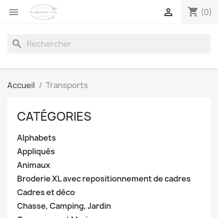
shopping_cart


(0)
search
Accueil
Transports
CATÉGORIES
Alphabets
Appliqués
Animaux
Broderie XL avec repositionnement de cadres
Cadres et déco
Chasse, Camping, Jardin