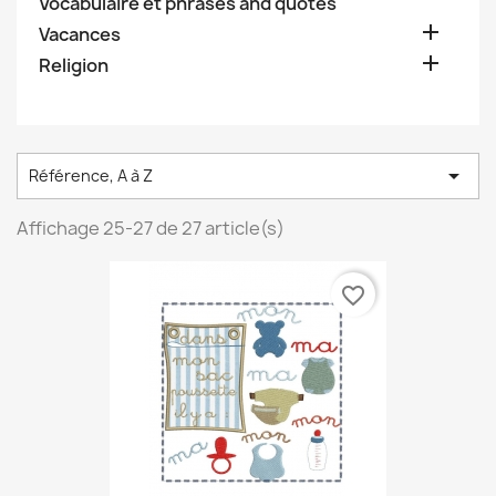
Vocabulaire et phrases and quotes

Vacances

Religion

Référence, A à Z
Affichage 25-27 de 27 article(s)
favorite_border