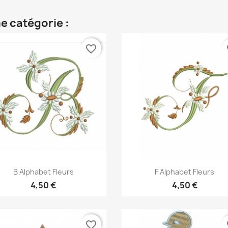
e catégorie :
favorite_border
fa
Aperçu rapide
Aperçu rapide


B Alphabet Fleurs
F Alphabet Fleurs
4,50 €
4,50 €
favorite_border
fa