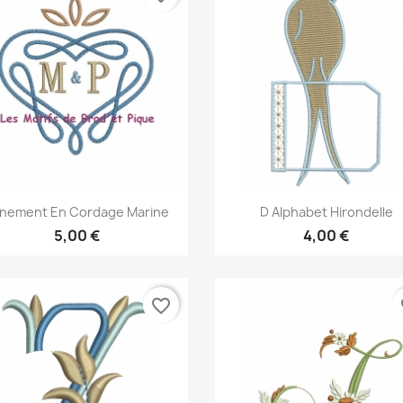
Aperçu rapide
Aperçu rapide


nement En Cordage Marine
D Alphabet Hirondelle
5,00 €
4,00 €
favorite_border
fa