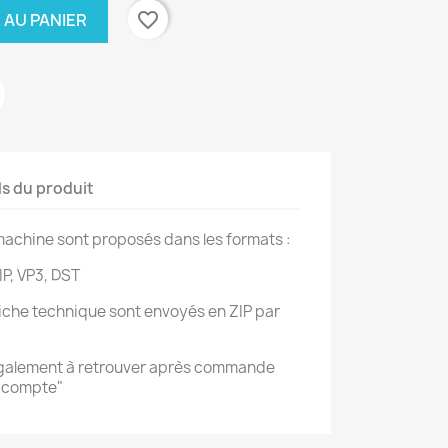
favorite_border
 AU PANIER
ls du produit
achine sont proposés dans les formats :
IP, VP3, DST
 fiche technique sont envoyés en ZIP par
également à retrouver après commande
n compte"