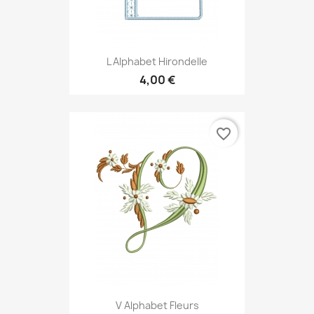
L Alphabet Hirondelle
4,00 €
favorite_border
V Alphabet Fleurs