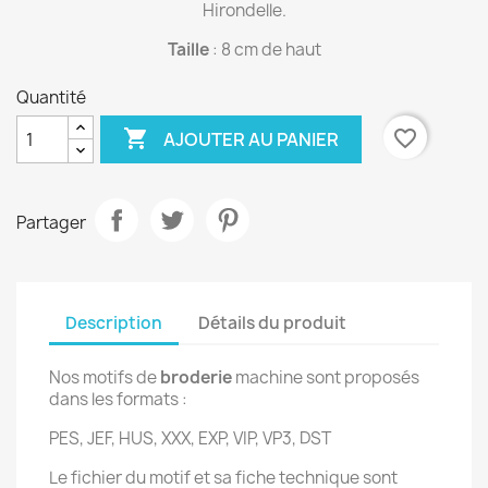
Hirondelle.
Taille
: 8 cm de haut
Quantité

favorite_border
AJOUTER AU PANIER
Partager
Description
Détails du produit
Nos motifs de
broderie
machine sont proposés
dans les formats :
PES, JEF, HUS, XXX, EXP, VIP, VP3, DST
Le fichier du motif et sa fiche technique sont