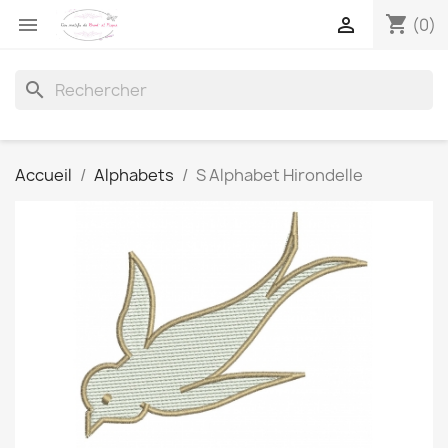
shopping_cart


(0)
search
Accueil
Alphabets
S Alphabet Hirondelle