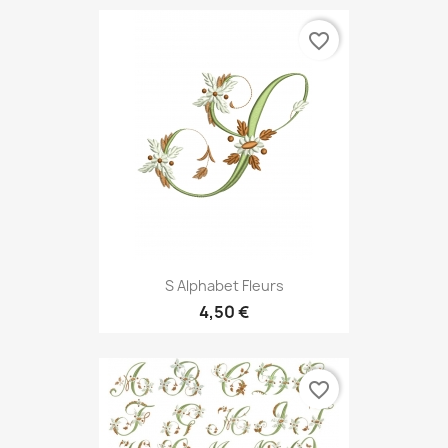
favorite_border
S Alphabet Fleurs
4,50 €
favorite_border