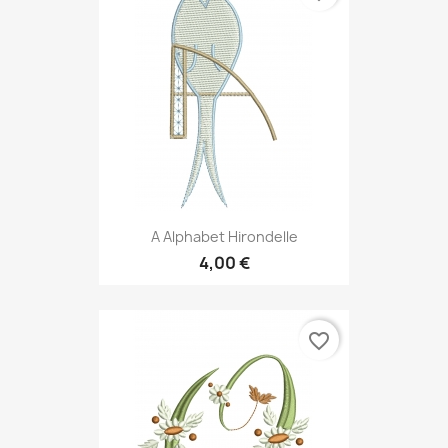
A Alphabet Hirondelle
4,00 €
favorite_border