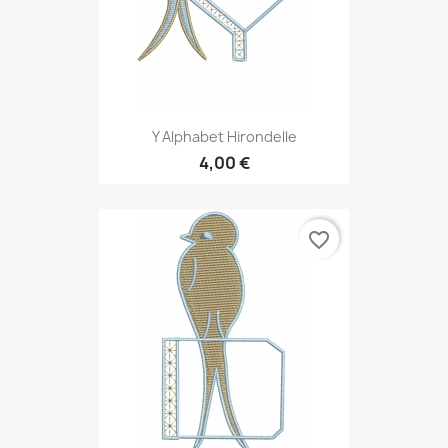
Y Alphabet Hirondelle
4,00 €
favorite_border