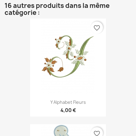
16 autres produits dans la même
catégorie :
favorite_border
Y Alphabet Fleurs
4,00 €
favorite_border