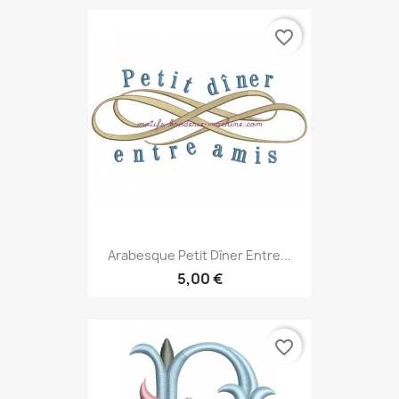
favorite_border
Arabesque Petit Dîner Entre...
5,00 €
favorite_border