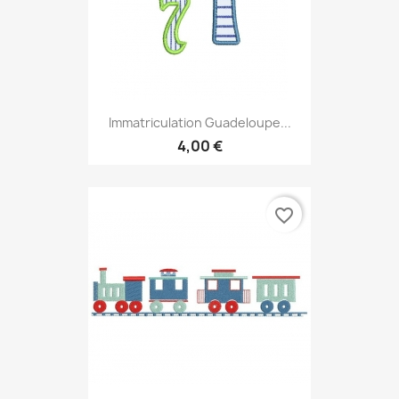
Immatriculation Guadeloupe...
4,00 €
favorite_border