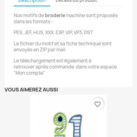
Description
Détails du produit
Nos motifs de
broderie
machine sont proposés
dans les formats :
PES, JEF, HUS, XXX, EXP, VIP, VP3, DST
Le fichier du motif et sa fiche technique sont
envoyés en ZIP par mail.
Le téléchargement est également à
retrouver après commande dans votre espace
"Mon compte"
VOUS AIMEREZ AUSSI
favorite_border