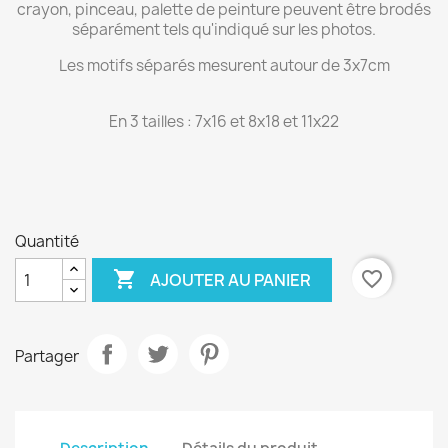
crayon, pinceau, palette de peinture peuvent être brodés
séparément tels qu'indiqué sur les photos.
Les motifs séparés mesurent autour de 3x7cm
En 3 tailles : 7x16 et 8x18 et 11x22
Quantité

favorite_border
AJOUTER AU PANIER
Partager