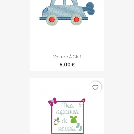
Voiture À Clef
5,00 €
favorite_border