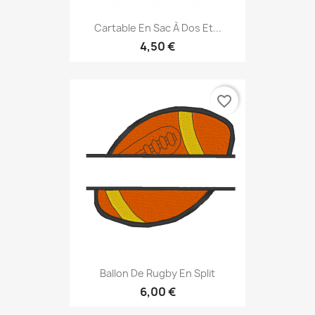
Cartable En Sac À Dos Et...
4,50 €
favorite_border
Ballon De Rugby En Split
6,00 €