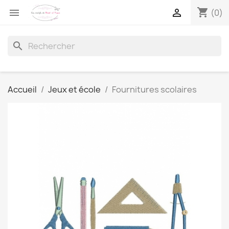
shopping_cart


(0)
search
Accueil
Jeux et école
Fournitures scolaires