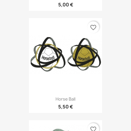
5,00 €
favorite_border
Horse Ball
5,50 €
favorite_border