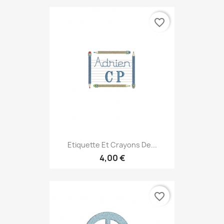
favorite_border
Etiquette Et Crayons De...
4,00 €
favorite_border