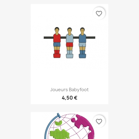
favorite_border
Joueurs Babyfoot
4,50 €
favorite_border