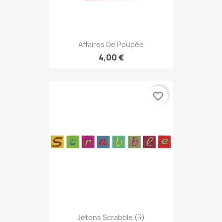
Affaires De Poupée
4,00 €
favorite_border
Jetons Scrabble (r)