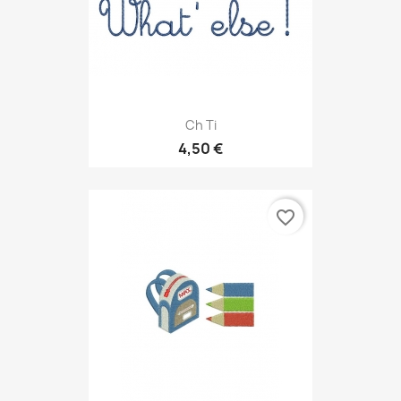
Ch Ti
4,50 €
favorite_border