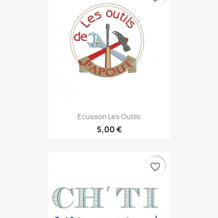
Ecusson Les Outils
5,00 €
favorite_border