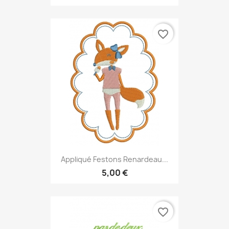
favorite_border
Appliqué Festons Renardeau...
5,00 €
favorite_border