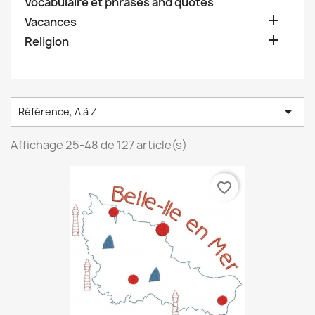
Vocabulaire et phrases and quotes

Vacances

Religion

Référence, A à Z
Affichage 25-48 de 127 article(s)
favorite_border