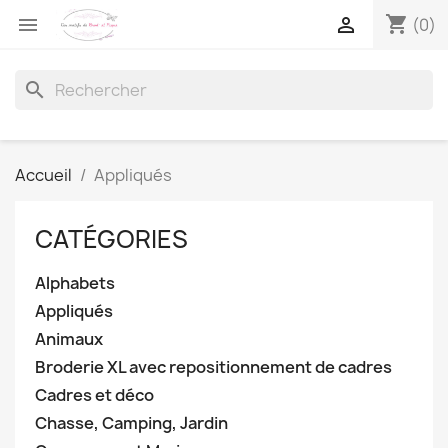
shopping_cart


(0)
search
Accueil
Appliqués
CATÉGORIES
Alphabets
Appliqués
Animaux
Broderie XL avec repositionnement de cadres
Cadres et déco
Chasse, Camping, Jardin