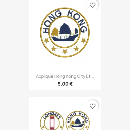
favorite_border
Appliqué Hong Kong City Et...
5,00 €
favorite_border