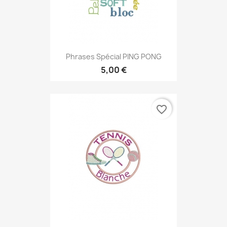
Phrases Spécial PING PONG
5,00 €
favorite_border