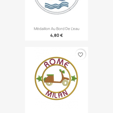
Médaillon Au Bord De L'eau
4,80 €
favorite_border