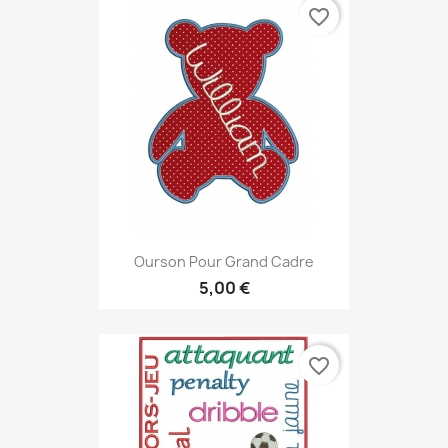
favorite_border
Ourson Pour Grand Cadre
5,00 €
favorite_border