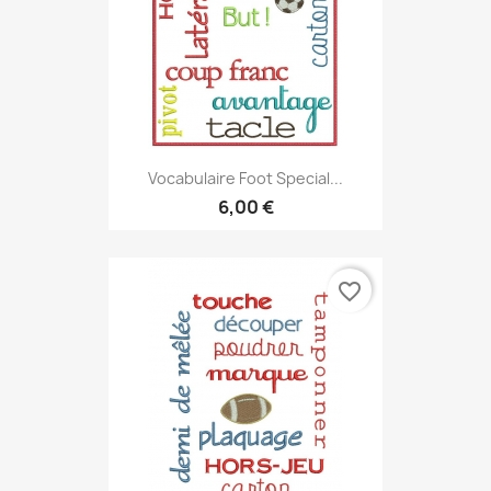
Vocabulaire Foot Special...
6,00 €
favorite_border