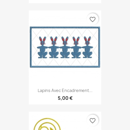
favorite_border
Lapins Avec Encadrement...
5,00 €
favorite_border