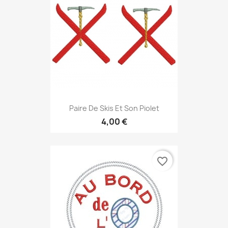
Paire De Skis Et Son Piolet
4,00 €
favorite_border