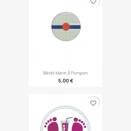
favorite_border
Bérêt Marin À Pompon
5,00 €
favorite_border