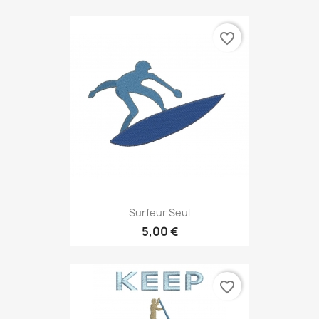
favorite_border
Surfeur Seul
5,00 €
favorite_border