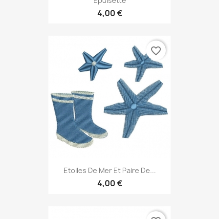
Epuisette
4,00 €
favorite_border
Etoiles De Mer Et Paire De...
4,00 €