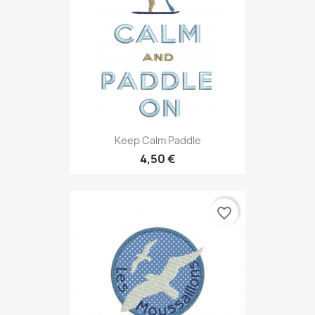
Keep Calm Paddle
4,50 €
favorite_border