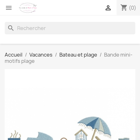
shopping_cart


(0)
search
Accueil
Vacances
Bateau et plage
Bande mini-
motifs plage