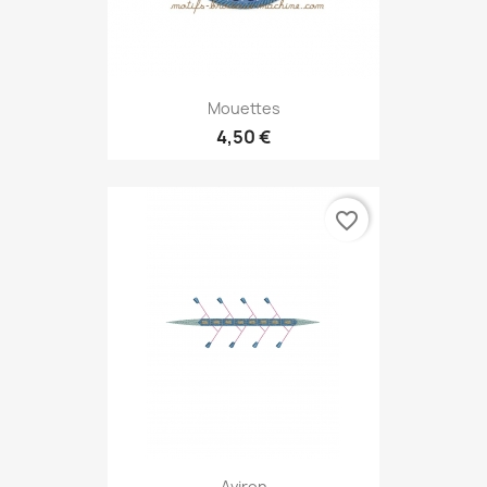
Mouettes
4,50 €
favorite_border
Aviron