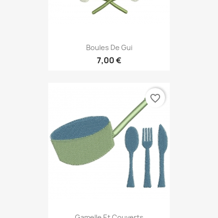
Boules De Gui
7,00 €
favorite_border
Gamelle Et Couverts