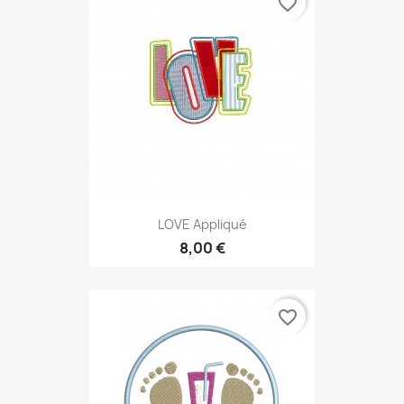
favorite_border
LOVE Appliqué
8,00 €
favorite_border