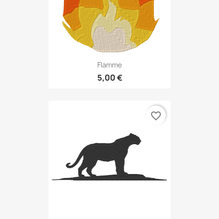
Flamme
5,00 €
favorite_border