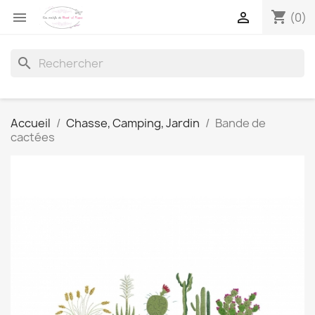
shopping_cart


(0)
search
Accueil
Chasse, Camping, Jardin
Bande de
cactées