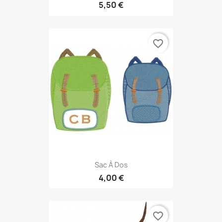
5,50 €
favorite_border
Sac À Dos
4,00 €
favorite_border