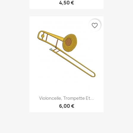
4,50 €
favorite_border
Violoncelle, Trompette Et...
6,00 €