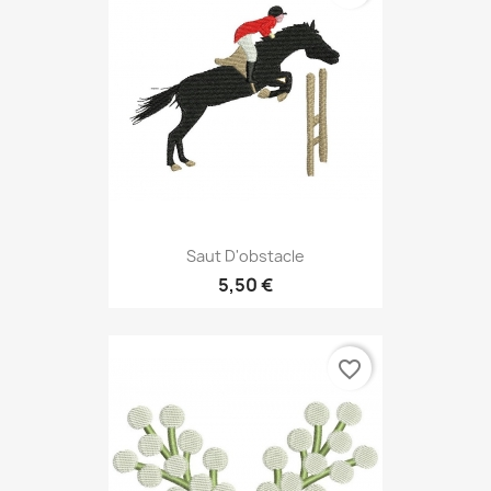
Saut D'obstacle
5,50 €
favorite_border