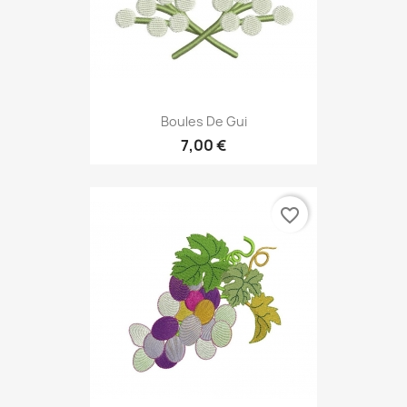
Boules De Gui
7,00 €
favorite_border