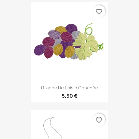
favorite_border
Grappe De Raisin Couchée
5,50 €
favorite_border