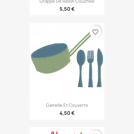
Grappe De Raisin Couchée
5,50 €
favorite_border
Gamelle Et Couverts
4,50 €