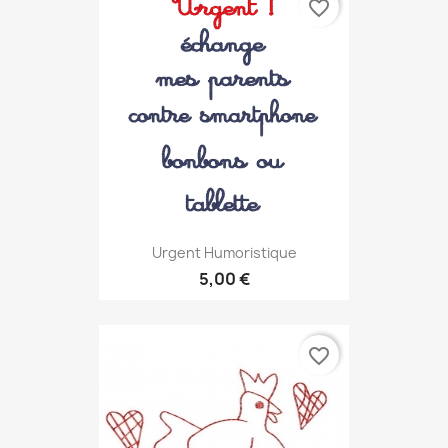
favorite_border
Urgent Humoristique
5,00 €
favorite_border