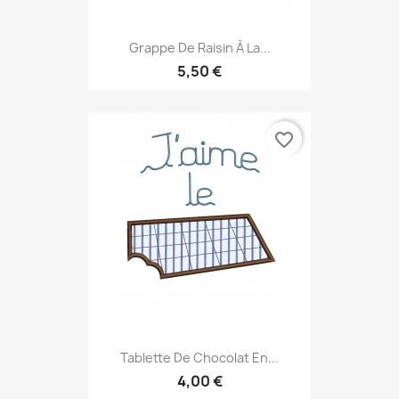
Grappe De Raisin À La...
5,50 €
favorite_border
Tablette De Chocolat En...
4,00 €