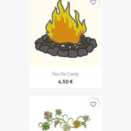
favorite_border
Feu De Camp
4,50 €
favorite_border