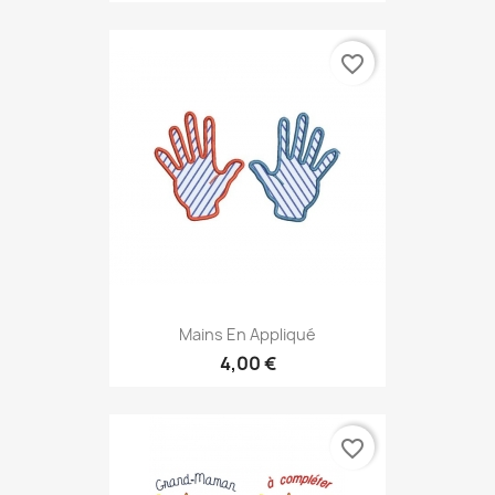
favorite_border
Mains En Appliqué
4,00 €
favorite_border