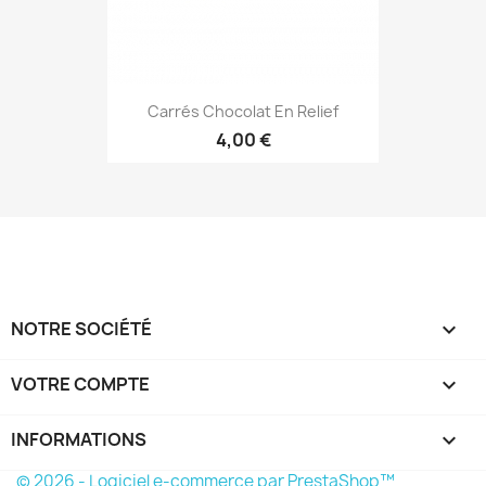
Carrés Chocolat En Relief
4,00 €
NOTRE SOCIÉTÉ

VOTRE COMPTE

INFORMATIONS
keyboard_arrow_down
© 2026 - Logiciel e-commerce par PrestaShop™