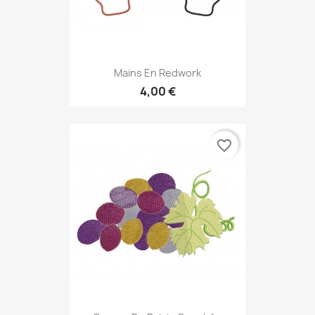
Mains En Redwork
4,00 €
favorite_border