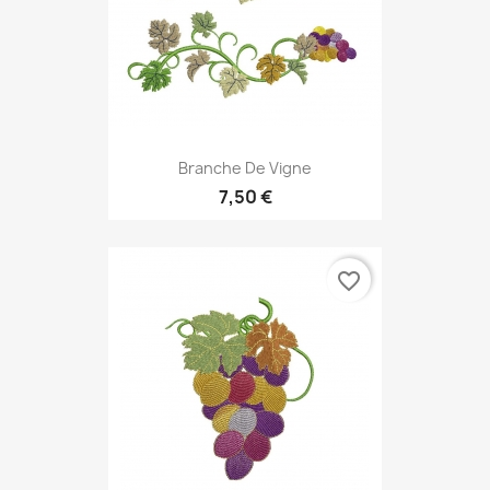
Branche De Vigne
7,50 €
favorite_border