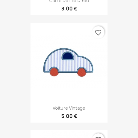
Carte De L'île D'Yeu
3,00 €
favorite_border
Voiture Vintage
5,00 €