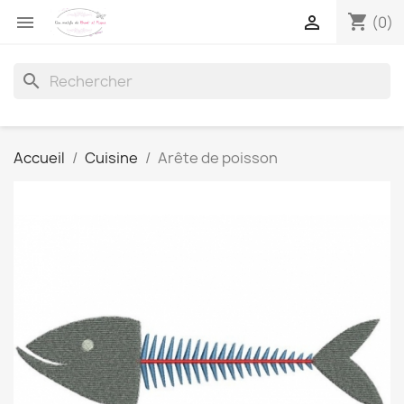
shopping_cart


(0)
search
Accueil
Cuisine
Arête de poisson