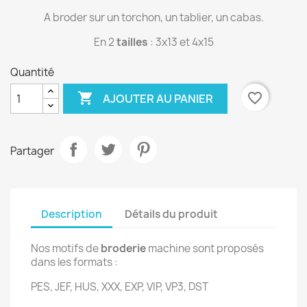
A broder sur un torchon, un tablier, un cabas.
En 2
tailles
: 3x13 et 4x15
Quantité

favorite_border
AJOUTER AU PANIER
Partager
Description
Détails du produit
Nos motifs de
broderie
machine sont proposés
dans les formats :
PES, JEF, HUS, XXX, EXP, VIP, VP3, DST