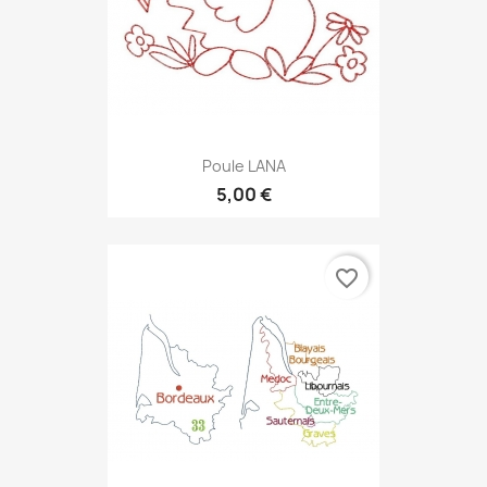
Poule LANA
5,00 €
favorite_border