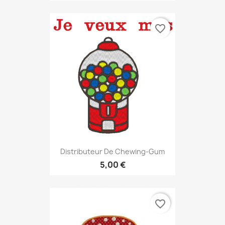
favorite_border
Distributeur De Chewing-Gum
5,00 €
favorite_border